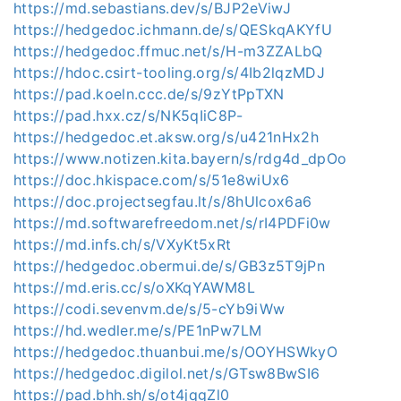
https://md.sebastians.dev/s/BJP2eViwJ
https://hedgedoc.ichmann.de/s/QESkqAKYfU
https://hedgedoc.ffmuc.net/s/H-m3ZZALbQ
https://hdoc.csirt-tooling.org/s/4Ib2lqzMDJ
https://pad.koeln.ccc.de/s/9zYtPpTXN
https://pad.hxx.cz/s/NK5qIiC8P-
https://hedgedoc.et.aksw.org/s/u421nHx2h
https://www.notizen.kita.bayern/s/rdg4d_dpOo
https://doc.hkispace.com/s/51e8wiUx6
https://doc.projectsegfau.lt/s/8hUlcox6a6
https://md.softwarefreedom.net/s/rI4PDFi0w
https://md.infs.ch/s/VXyKt5xRt
https://hedgedoc.obermui.de/s/GB3z5T9jPn
https://md.eris.cc/s/oXKqYAWM8L
https://codi.sevenvm.de/s/5-cYb9iWw
https://hd.wedler.me/s/PE1nPw7LM
https://hedgedoc.thuanbui.me/s/OOYHSWkyO
https://hedgedoc.digilol.net/s/GTsw8BwSI6
https://pad.bhh.sh/s/ot4jqgZl0