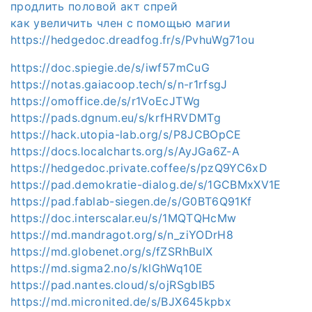
продлить половой акт спрей
как увеличить член с помощью магии
https://hedgedoc.dreadfog.fr/s/PvhuWg71ou
https://doc.spiegie.de/s/iwf57mCuG
https://notas.gaiacoop.tech/s/n-r1rfsgJ
https://omoffice.de/s/r1VoEcJTWg
https://pads.dgnum.eu/s/krfHRVDMTg
https://hack.utopia-lab.org/s/P8JCBOpCE
https://docs.localcharts.org/s/AyJGa6Z-A
https://hedgedoc.private.coffee/s/pzQ9YC6xD
https://pad.demokratie-dialog.de/s/1GCBMxXV1E
https://pad.fablab-siegen.de/s/G0BT6Q91Kf
https://doc.interscalar.eu/s/1MQTQHcMw
https://md.mandragot.org/s/n_ziYODrH8
https://md.globenet.org/s/fZSRhBulX
https://md.sigma2.no/s/klGhWq10E
https://pad.nantes.cloud/s/ojRSgbIB5
https://md.micronited.de/s/BJX645kpbx