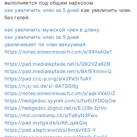
выполняется под общим наркозом.
как увеличить член за 5 дней
как увеличить член
без гелей.
как увеличить мужской член в длину
как увеличить член за 5 дней
увеличивает ли член вакуумная
https://notes.simeonreusch.com/s/94lisAGe1
https://pad.medialepfade.net/s/Q92VZa6ZB
https://pad.medialepfade.net/s/BA1EXmmvQ
https://pad.ccc-p.org/s/x2Pe5iTuAY
https://n.jo-so.de/s/-9A7SlSRg
https://notes.simeonreusch.com/s/aqkVVAGiZ
https://hedgedoc.syyrell.com/s/hu6UYODqOw
https://hedgedoc.digilol.net/s/EJZ8k3zIVo
https://md.coredump.ch/s/Fa6yN3Fwv
https://pad.mytga.de/s/K6_qakQiq
https://pad.aleph.world/s/AmXvYE0-Y