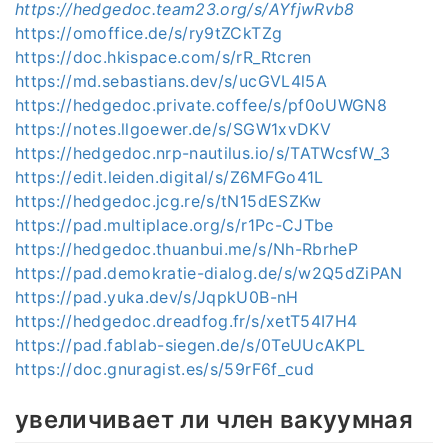
https://hedgedoc.team23.org/s/AYfjwRvb8
https://omoffice.de/s/ry9tZCkTZg
https://doc.hkispace.com/s/rR_Rtcren
https://md.sebastians.dev/s/ucGVL4l5A
https://hedgedoc.private.coffee/s/pf0oUWGN8
https://notes.llgoewer.de/s/SGW1xvDKV
https://hedgedoc.nrp-nautilus.io/s/TATWcsfW_3
https://edit.leiden.digital/s/Z6MFGo41L
https://hedgedoc.jcg.re/s/tN15dESZKw
https://pad.multiplace.org/s/r1Pc-CJTbe
https://hedgedoc.thuanbui.me/s/Nh-RbrheP
https://pad.demokratie-dialog.de/s/w2Q5dZiPAN
https://pad.yuka.dev/s/JqpkU0B-nH
https://hedgedoc.dreadfog.fr/s/xetT54I7H4
https://pad.fablab-siegen.de/s/0TeUUcAKPL
https://doc.gnuragist.es/s/59rF6f_cud
увеличивает ли член вакуумная