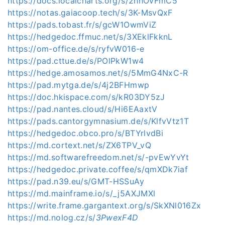
https://docs.localcharts.org/s/2hhOvFmC5
https://notas.gaiacoop.tech/s/3K-MsvQxF
https://pads.tobast.fr/s/gcW1OwmViZ
https://hedgedoc.ffmuc.net/s/3XEklFkknL
https://om-office.de/s/ryfvW016-e
https://pad.cttue.de/s/POlPkW1w4
https://hedge.amosamos.net/s/5MmG4NxC-R
https://pad.mytga.de/s/4j2BFHmwp
https://doc.hkispace.com/s/kR03DY5zJ
https://pad.nantes.cloud/s/Hi6EAaxtV
https://pads.cantorgymnasium.de/s/KlfvVtz1T
https://hedgedoc.obco.pro/s/BTYrlvdBi
https://md.cortext.net/s/ZX6TPV_vQ
https://md.softwarefreedom.net/s/-pvEwYvYt
https://hedgedoc.private.coffee/s/qmXDk7iaf
https://pad.n39.eu/s/GMT-HSSuAy
https://md.mainframe.io/s/_j5AXJMXl
https://write.frame.gargantext.org/s/SkXNl016Zx
https://md.nolog.cz/s/
3PwexF4D