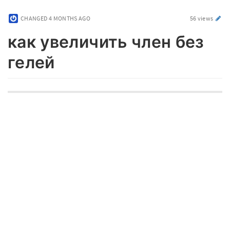
CHANGED
4 MONTHS AGO
56 views
как увеличить член без
гелей