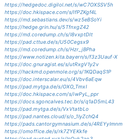
https://hedgedoc.digilol.net/s/wC7OXSSV5h
https://doc.hkispace.com/s/lfPZKgf4L
https://md.sebastians.dev/s/wz5eBSoYi
https://hedge.grin.hu/s/
5TfnxgZ42
https://md.coredump.ch/s/I8vxptDIt
https://pad.cttue.de/s/U50Cegsx9
https://md.coredump.ch/s/Hzr_jBPha
https://www.notizen.kita.bayern/s/f3z3Uauf-X
https://doc.gnuragist.es/s/utRxgV1y2v
https://hackmd.openmole.org/s/1KQDaqS1P
https://doc.interscalar.eu/s/4Vbv6aEqw
https://pad.mytga.de/s/OXO_TmxI
https://doc.hkispace.com/s/iwPyL_ppr
https://docs.sgoncalves.tec.br/s/q1aD5mL43
https://pad.mytga.de/s/VxVtatbLo
https://pad.nantes.cloud/s/o_1IyZchQ4
https://pads.cantorgymnasium.de/s/4REYylmnm
https://omoffice.de/s/rk7ZYEKkfe
https://pad.gusted.xyz/s/IsOyk2ao3