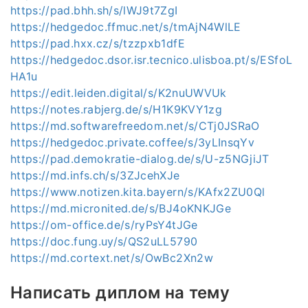
https://pad.bhh.sh/s/lWJ9t7ZgI
https://hedgedoc.ffmuc.net/s/tmAjN4WlLE
https://pad.hxx.cz/s/tzzpxb1dfE
https://hedgedoc.dsor.isr.tecnico.ulisboa.pt/s/ESfoL
HA1u
https://edit.leiden.digital/s/K2nuUWVUk
https://notes.rabjerg.de/s/H1K9KVY1zg
https://md.softwarefreedom.net/s/CTj0JSRaO
https://hedgedoc.private.coffee/s/3yLInsqYv
https://pad.demokratie-dialog.de/s/U-z5NGjiJT
https://md.infs.ch/s/3ZJcehXJe
https://www.notizen.kita.bayern/s/KAfx2ZU0Ql
https://md.micronited.de/s/BJ4oKNKJGe
https://om-office.de/s/ryPsY4tJGe
https://doc.fung.uy/s/QS2uLL5790
https://md.cortext.net/s/OwBc2Xn2w
Написать диплом на тему