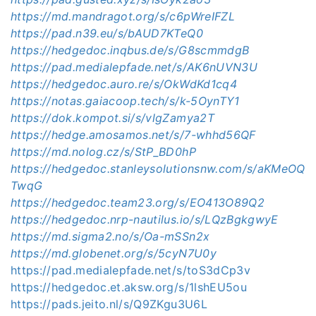
https://md.mandragot.org/s/c6pWreIFZL
https://pad.n39.eu/s/bAUD7KTeQ0
https://hedgedoc.inqbus.de/s/G8scmmdgB
https://pad.medialepfade.net/s/AK6nUVN3U
https://hedgedoc.auro.re/s/OkWdKd1cq4
https://notas.gaiacoop.tech/s/k-5OynTY1
https://dok.kompot.si/s/vlgZamya2T
https://hedge.amosamos.net/s/7-whhd56QF
https://md.nolog.cz/s/StP_BD0hP
https://hedgedoc.stanleysolutionsnw.com/s/aKMeOQ
TwqG
https://hedgedoc.team23.org/s/EO413O89Q2
https://hedgedoc.nrp-nautilus.io/s/LQzBgkgwyE
https://md.sigma2.no/s/Oa-mSSn2x
https://md.globenet.org/s/5cyN7U0y
https://pad.medialepfade.net/s/toS3dCp3v
https://hedgedoc.et.aksw.org/s/1lshEU5ou
https://pads.jeito.nl/s/Q9ZKgu3U6L