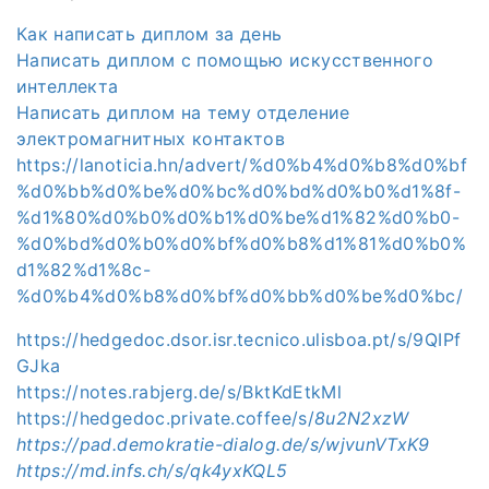
Как написать диплом за день
Написать диплом с помощью искусственного
интеллекта
Написать диплом на тему отделение
электромагнитных контактов
https://lanoticia.hn/advert/%d0%b4%d0%b8%d0%bf
%d0%bb%d0%be%d0%bc%d0%bd%d0%b0%d1%8f-
%d1%80%d0%b0%d0%b1%d0%be%d1%82%d0%b0-
%d0%bd%d0%b0%d0%bf%d0%b8%d1%81%d0%b0%
d1%82%d1%8c-
%d0%b4%d0%b8%d0%bf%d0%bb%d0%be%d0%bc/
https://hedgedoc.dsor.isr.tecnico.ulisboa.pt/s/9QIPf
GJka
https://notes.rabjerg.de/s/BktKdEtkMl
https://hedgedoc.private.coffee/s/
8u2N2xzW
https://pad.demokratie-dialog.de/s/wjvunVTxK9
https://md.infs.ch/s/qk4yxKQL5