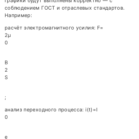
графики будут выполнены корректно — с
соблюдением ГОСТ и отраслевых стандартов.
Например:
расчёт электромагнитного усилия: F=
2μ
0
B
2
S
;
анализ переходного процесса: i(t)=I
0
e