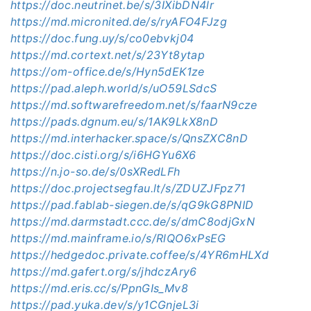
https://doc.neutrinet.be/s/3IXibDN4lr
https://md.micronited.de/s/ryAFO4FJzg
https://doc.fung.uy/s/co0ebvkj04
https://md.cortext.net/s/23Yt8ytap
https://om-office.de/s/Hyn5dEK1ze
https://pad.aleph.world/s/uO59LSdcS
https://md.softwarefreedom.net/s/faarN9cze
https://pads.dgnum.eu/s/1AK9LkX8nD
https://md.interhacker.space/s/QnsZXC8nD
https://doc.cisti.org/s/i6HGYu6X6
https://n.jo-so.de/s/0sXRedLFh
https://doc.projectsegfau.lt/s/ZDUZJFpz71
https://pad.fablab-siegen.de/s/qG9kG8PNID
https://md.darmstadt.ccc.de/s/dmC8odjGxN
https://md.mainframe.io/s/RlQO6xPsEG
https://hedgedoc.private.coffee/s/4YR6mHLXd
https://md.gafert.org/s/jhdczAry6
https://md.eris.cc/s/PpnGIs_Mv8
https://pad.yuka.dev/s/y1CGnjeL3i