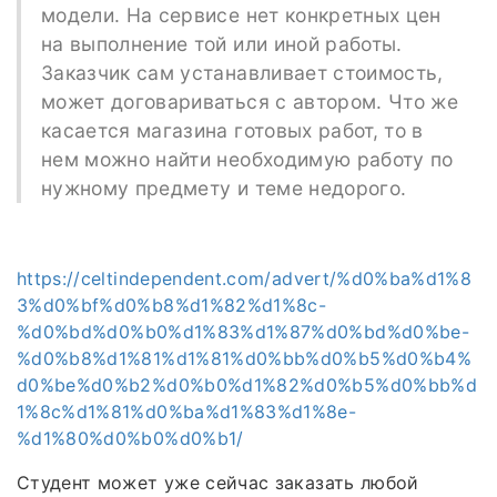
модели. На сервисе нет конкретных цен
на выполнение той или иной работы.
Заказчик сам устанавливает стоимость,
может договариваться с автором. Что же
касается магазина готовых работ, то в
нем можно найти необходимую работу по
нужному предмету и теме недорого.
https://celtindependent.com/advert/%d0%ba%d1%8
3%d0%bf%d0%b8%d1%82%d1%8c-
%d0%bd%d0%b0%d1%83%d1%87%d0%bd%d0%be-
%d0%b8%d1%81%d1%81%d0%bb%d0%b5%d0%b4%
d0%be%d0%b2%d0%b0%d1%82%d0%b5%d0%bb%d
1%8c%d1%81%d0%ba%d1%83%d1%8e-
%d1%80%d0%b0%d0%b1/
Студент может уже сейчас заказать любой