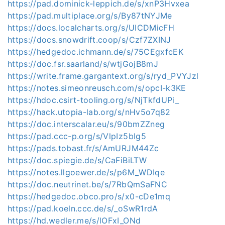
https://pad.dominick-leppich.de/s/xnP3Hvxea
https://pad.multiplace.org/s/By87tNYJMe
https://docs.localcharts.org/s/UICDMicFH
https://docs.snowdrift.coop/s/Czf7ZXINJ
https://hedgedoc.ichmann.de/s/75CEgxfcEK
https://doc.fsr.saarland/s/wtjGojB8mJ
https://write.frame.gargantext.org/s/ryd_PVYJzl
https://notes.simeonreusch.com/s/opcI-k3KE
https://hdoc.csirt-tooling.org/s/NjTkfdUPi_
https://hack.utopia-lab.org/s/nHv5o7q82
https://doc.interscalar.eu/s/90bmZZneg
https://pad.ccc-p.org/s/VlpIz5bIg5
https://pads.tobast.fr/s/AmURJM44Zc
https://doc.spiegie.de/s/CaFiBiLTW
https://notes.llgoewer.de/s/p6M_WDIqe
https://doc.neutrinet.be/s/7RbQmSaFNC
https://hedgedoc.obco.pro/s/x0-cDe1mq
https://pad.koeln.ccc.de/s/_oSwR1rdA
https://hd.wedler.me/s/lOFxI_ONd