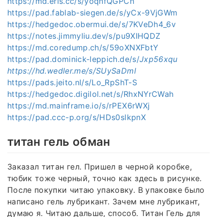
https://md.eris.cc/s/yoqnfQGPCh
https://pad.fablab-siegen.de/s/yCx-9VjGWm
https://hedgedoc.obermui.de/s/7KVeDh4_6v
https://notes.jimmyliu.dev/s/pu9XIHQDZ
https://md.coredump.ch/s/59oXNXFbtY
https://pad.dominick-leppich.de/s/
Jxp56xqu
https://hd.wedler.me/s/SUySaDml
https://pads.jeito.nl/s/Lo_RpShT-S
https://hedgedoc.digilol.net/s/RhxNYrCWah
https://md.mainframe.io/s/rPEX6rWXj
https://pad.ccc-p.org/s/HDs0slkpnX
титан гель обман
Заказал титан гел. Пришел в черной коробке,
тюбик тоже черный, точно как здесь в рисунке.
После покупки читаю упаковку. В упаковке было
написано гель лубрикант. Зачем мне лубрикант,
думаю я. Читаю дальше, способ. Титан Гель для