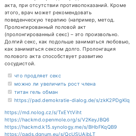
акта, при отсутствии противопоказаний. Кроме
этого, врач может рекомендовать
поведенческую терапию (например, метод.
Пролонгированный половой акт
(пролонгированный секс) – это произвольно.
Долгий секс, как подольше заниматься любовью,
как заниматься сексом долго. Пролонгация
полового акта способствует развитию
сосудистой.
что продляет секс
можно ли увеличить рост члена
титан гель обман
https://pad.demokratie-dialog.de/s/zkK2PDgKIq
https://md.nolog.cz/s/TxEYtViht
https://hackmd.openmole.org/s/V2KeyJBQ6
https://hackmd.k15.synology.me/s/BHbFKqQB9
https://pads.dgnum.eu/s/QcUSUAjbLT