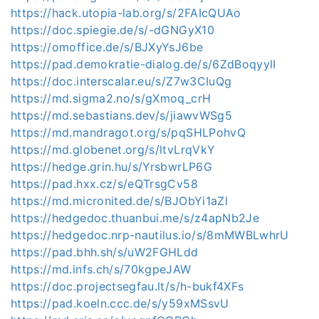
https://hack.utopia-lab.org/s/2FAIcQUAo
https://doc.spiegie.de/s/-dGNGyX10
https://omoffice.de/s/BJXyYsJ6be
https://pad.demokratie-dialog.de/s/6ZdBoqyylI
https://doc.interscalar.eu/s/Z7w3CIuQg
https://md.sigma2.no/s/gXmoq_crH
https://md.sebastians.dev/s/jiawvWSg5
https://md.mandragot.org/s/pqSHLPohvQ
https://md.globenet.org/s/ltvLrqVkY
https://hedge.grin.hu/s/YrsbwrLP6G
https://pad.hxx.cz/s/eQTrsgCv58
https://md.micronited.de/s/BJObYi1aZl
https://hedgedoc.thuanbui.me/s/z4apNb2Je
https://hedgedoc.nrp-nautilus.io/s/8mMWBLwhrU
https://pad.bhh.sh/s/uW2FGHLdd
https://md.infs.ch/s/70kgpeJAW
https://doc.projectsegfau.lt/s/h-bukf4XFs
https://pad.koeln.ccc.de/s/y59xMSsvU