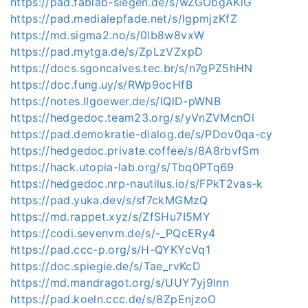
https://pad.fablab-siegen.de/s/wZGObgAKlG
https://pad.medialepfade.net/s/IgpmjzKfZ
https://md.sigma2.no/s/0lb8w8vxW
https://pad.mytga.de/s/ZpLzVZxpD
https://docs.sgoncalves.tec.br/s/n7gPZ5hHN
https://doc.fung.uy/s/RWp9ocHfB
https://notes.llgoewer.de/s/IQlD-pWNB
https://hedgedoc.team23.org/s/yVnZVMcnOl
https://pad.demokratie-dialog.de/s/PDov0qa-cy
https://hedgedoc.private.coffee/s/8A8rbvfSm
https://hack.utopia-lab.org/s/Tbq0PTq69
https://hedgedoc.nrp-nautilus.io/s/FPkT2vas-k
https://pad.yuka.dev/s/sf7ckMGMzQ
https://md.rappet.xyz/s/ZfSHu7I5MY
https://codi.sevenvm.de/s/-_PQcERy4
https://pad.ccc-p.org/s/H-QYKYcVq1
https://doc.spiegie.de/s/Tae_rvKcD
https://md.mandragot.org/s/UUY7yj9lnn
https://pad.koeln.ccc.de/s/8ZpEnjzoO