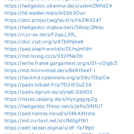
https://hedgedoc.obermui.de/s/uxbmZMhdZ4
https://hd.wedler.me/s/klEbb3Oun
https://doc.projectsegfau.lt/s/tik2WtI247
https://hedgedoc.inqbus.de/s/S6oqc3Ndu
https://n.jo-so.de/s/F2qaJ_XR_
https://doc.cisti.org/s/ATb0Njke8
https://pad.aleph.world/s/OLhsjmfdH
https://md.nolog.cz/s/932PNe7dI
https://write.frame.gargantext.org/s/S1-oOlg6Zl
https://md.micronited.de/s/BkR15eeT-l
https://hackmd.openmole.org/s/D8u72bpCw
https://pads.tobast.fr/s/7D2rEGuZ24
https://pads.dgnum.eu/s/jna6-GbVO2
https://notes.rabjerg.de/s/HyzgqgxpZg
https://hedgedoc.ffmuc.net/s/jkPqGlNfUT
https://pad.nantes.cloud/s/06kAXHzta
https://md.cortext.net/s/cfM0gFf61
https://edit.leiden.digital/s/dF-Te7Wpt