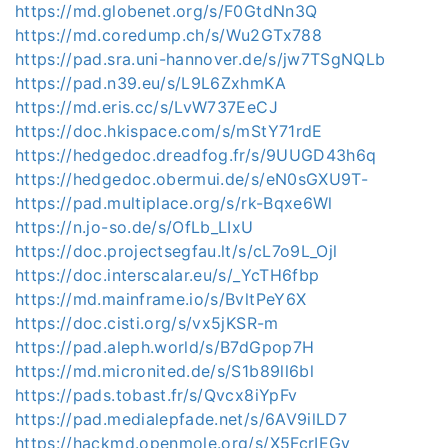
https://md.globenet.org/s/F0GtdNn3Q
https://md.coredump.ch/s/Wu2GTx788
https://pad.sra.uni-hannover.de/s/jw7TSgNQLb
https://pad.n39.eu/s/L9L6ZxhmKA
https://md.eris.cc/s/LvW737EeCJ
https://doc.hkispace.com/s/mStY71rdE
https://hedgedoc.dreadfog.fr/s/9UUGD43h6q
https://hedgedoc.obermui.de/s/eN0sGXU9T-
https://pad.multiplace.org/s/rk-Bqxe6Wl
https://n.jo-so.de/s/OfLb_LIxU
https://doc.projectsegfau.lt/s/cL7o9L_Ojl
https://doc.interscalar.eu/s/_YcTH6fbp
https://md.mainframe.io/s/BvltPeY6X
https://doc.cisti.org/s/vx5jKSR-m
https://pad.aleph.world/s/B7dGpop7H
https://md.micronited.de/s/S1b89ll6bl
https://pads.tobast.fr/s/Qvcx8iYpFv
https://pad.medialepfade.net/s/6AV9ilLD7
https://hackmd.openmole.org/s/X5FcrIEGy