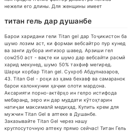
нежели его длины. Для женщины имеет
титан гель дар душанбе
Барои харидани гели Titan gel дар Тоҷикистон ба
шумо лозим аст, ки формаи вебсайтро пур кунед
ва занги дубора интизор шавед. Арзиши гел
сом250 аст - вақте ки шумо дар вебсайти расмӣ
харид мекунед, шумо 50% тахфиф мегиред.
Шарҳи корбар Titan gel. Сухроб Абдулназаров,
43. Titan Gel - роҳи аз ҳама бехавф ва самаранок
барои калонкунии ҳаҷми олоти мардона.
Аксарияти порно-актёрҳо ин гелро истифода
мебаранд, зеро ин дар муддати кӯтоҳтарин
натиҷаи максималӣ медиҳад. Купить крем для
мужчин Titan Gel в аптеке в Душанбе.
Заказывайте Titan Gel через нашу
круглосуточную аптеку прямо сейчас! Титан Гель