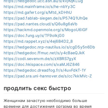
https://hedgedoc.ucc.asn.au/s/kvjKqKLGg
https://md.mainframe.io/s/he-nbYy3C
https://md.gafert.org/s/Mtd_kDHhU
https://pad.fablab-siegen.de/s/P574Q1UhQe
https://pad.nantes.cloud/s/Q6u8g6aVb
https://hackmd.openmole.org/s/MogoU6lGF
https://doc.fung.uy/s/TF9olkjG0
https://md.rappet.xyz/s/4ej6B4D2_8
https://hedgedoc.nrp-nautilus.io/s/cgD5y5n6Db
https://hedgedoc.ffmuc.net/s/y4cBaeQJkK
https://codi.sevenvm.de/s/zXBRS7gyX
https://doc.hkispace.com/s/xaMJ6Z846
https://hedgedoc.dreadfog.fr/s/4uvFdkT-1Y
https://pad.sra.uni-hannover.de/s/cc7kkMVc-Z
продлить секс быстро
Женщинам зачастую необходимо больше
времени для достижения оргазма во время