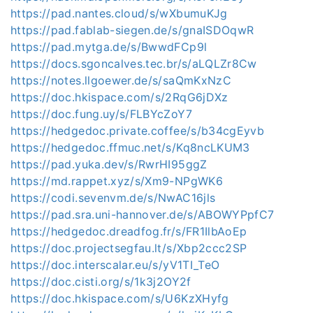
https://pad.nantes.cloud/s/wXbumuKJg
https://pad.fablab-siegen.de/s/gnaISDOqwR
https://pad.mytga.de/s/BwwdFCp9l
https://docs.sgoncalves.tec.br/s/aLQLZr8Cw
https://notes.llgoewer.de/s/saQmKxNzC
https://doc.hkispace.com/s/2RqG6jDXz
https://doc.fung.uy/s/FLBYcZoY7
https://hedgedoc.private.coffee/s/b34cgEyvb
https://hedgedoc.ffmuc.net/s/Kq8ncLKUM3
https://pad.yuka.dev/s/RwrHI95ggZ
https://md.rappet.xyz/s/Xm9-NPgWK6
https://codi.sevenvm.de/s/NwAC16jls
https://pad.sra.uni-hannover.de/s/ABOWYPpfC7
https://hedgedoc.dreadfog.fr/s/FR1IlbAoEp
https://doc.projectsegfau.lt/s/Xbp2ccc2SP
https://doc.interscalar.eu/s/yV1TI_TeO
https://doc.cisti.org/s/1k3j2OY2f
https://doc.hkispace.com/s/U6KzXHyfg