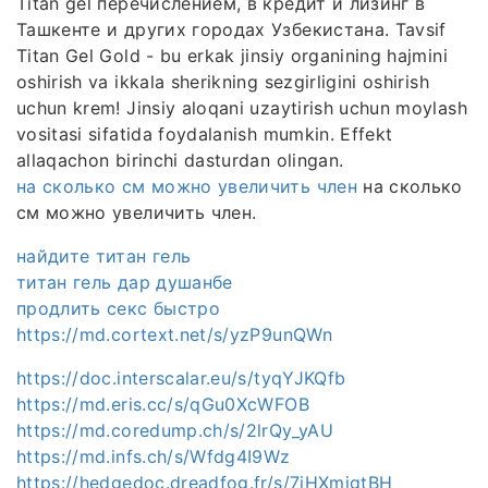
Titan gel перечислением, в кредит и лизинг в
Ташкенте и других городах Узбекистана. Tavsif
Titan Gel Gold - bu erkak jinsiy organining hajmini
oshirish va ikkala sherikning sezgirligini oshirish
uchun krem! Jinsiy aloqani uzaytirish uchun moylash
vositasi sifatida foydalanish mumkin. Effekt
allaqachon birinchi dasturdan olingan.
на сколько см можно увеличить член
на сколько
см можно увеличить член.
найдите титан гель
титан гель дар душанбе
продлить секс быстро
https://md.cortext.net/s/yzP9unQWn
https://doc.interscalar.eu/s/tyqYJKQfb
https://md.eris.cc/s/qGu0XcWFOB
https://md.coredump.ch/s/2lrQy_yAU
https://md.infs.ch/s/Wfdg4I9Wz
https://hedgedoc.dreadfog.fr/s/7iHXmigtBH