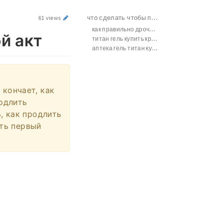
что сделать чтобы продлить половой акт
61 views
как правильно дрочить чтобы увеличить член
й акт
титан гель купить красноярск
аптека гель титан купить москва
 кончает, как
родлить
, как продлить
ить первый