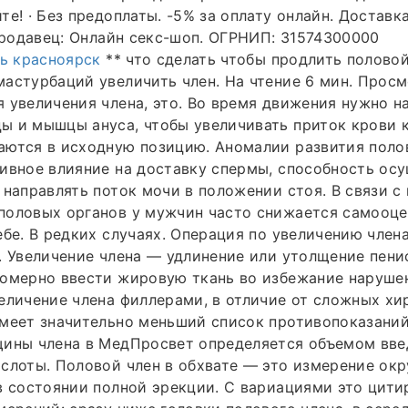
те! · Без предоплаты. -5% за оплату онлайн. Доставк
 Продавец: Онлайн секс-шоп. ОГРНИП: 31574300000
ть красноярск
** что сделать чтобы продлить половой 
астурбаций увеличить член. На чтение 6 мин. Просмо
 увеличения члена, это. Во время движения нужно н
 и мышцы ануса, чтобы увеличивать приток крови к 
аются в исходную позицию. Аномалии развития поло
ивное влияние на доставку спермы, способность ос
 направлять поток мочи в положении стоя. В связи 
половых органов у мужчин часто снижается самооце
ебе. В редких случаях. Операция по увеличению члена
. Увеличение члена — удлинение или утолщение пени
номерно ввести жировую ткань во избежание наруше
еличение члена филлерами, в отличие от сложных хи
меет значительно меньший список противопоказаний
щины члена в МедПросвет определяется объемом вве
слоты. Половой член в обхвате — это измерение ок
в состоянии полной эрекции. С вариациями это цити