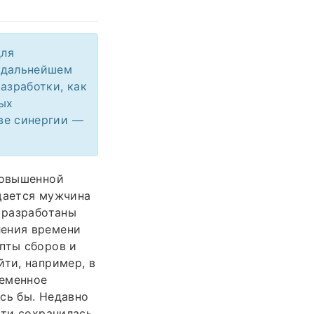
для
В дальнейшем
азработки, как
ых
ве синергии —
повышенной
ащается мужчина
с разработаны
ления времени
пты сборов и
йти, например, в
ременное
сь бы. Недавно
сти сохранилась,