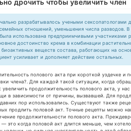
ьно дрочить чтобы увеличить член
чально разрабатывалось учеными сексопатологами 
семейных отношений, уменьшения числа разводов. 
была использована предприимчивыми участниками р
сновное достоинство крема в комбинации растительн
 биоактивных веществ состава, работающих на осно
иент усиливает и дополняет действие остальных.
лительность полового акта при короткой уздечке и 
вки члена?. Для каждой такой ситуации, когда обр
к увеличить продолжительность полового акта, у на
щи в зависимости от причины, вызвавшей. Для прод
 давних пор использовались. Существуют также реце
ных продлить половой акт. Точные рецепты можно на
личение продолжительности полового акта. Преждев
— это когда половой акт длится меньше, чем хотело
у уздечки, но сильная чувствительность в этой обла