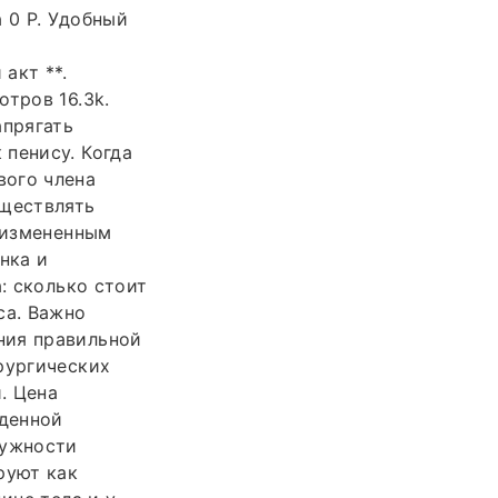
а 0 P. Удобный
акт **.
тров 16.3k.
апрягать
пенису. Когда
вого члена
уществлять
с измененным
нка и
: сколько стоит
са. Важно
ния правильной
рургических
. Цена
денной
ружности
руют как