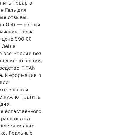
пить товар в
н Гель для
ные отзывы.
an Gel) — лёгкий
личения Члена
 цене 990.00
Gel) в
о все России без
ышение потенции.
средство TITAN
ке. Информация о
свое
ете в нашей
не нужно тратить
дно.
ля естественного
 Красноярска
бщее описание.
ка. Реальные