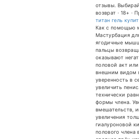
отзывы. Выбирай
возврат · 18+ ·
титан гель купи
Как с помощью м
Мастурбация для
ягодичные мышцы
пальцы возвращ
оказывают негат
половой акт или
внешним видом 
уверенность в с
увеличить пенис
технически рав
формы члена. Ув
вмешательств, и
увеличения тол
гиалуроновой ки
полового члена 