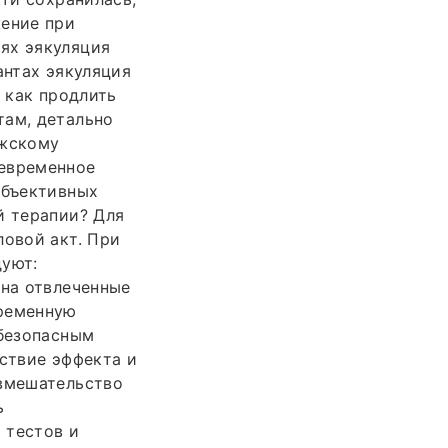
жение при
ях эякуляция
антах эякуляция
, как продлить
там, детально
ужскому
девременное
убъективных
й терапии? Для
ловой акт. При
дуют:
 на отвлеченные
временную
 безопасным
тствие эффекта и
 вмешательство
ь
 тестов и