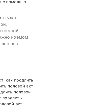
ся с помощью
ть член,
ой,
н помпой,
можно кремом
член без
т, как продлить
лить половой акт
одлить половой
т продлить
половой акт