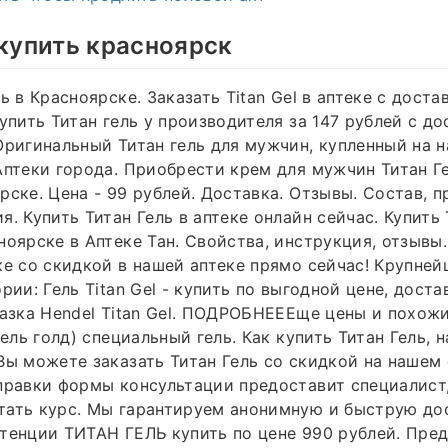
 купить красноярск
ь в Красноярске. Заказать Titan Gel в аптеке с доста
Купить Титан гель у производителя за 147 рублей с до
Оригинальный Титан гель для мужчин, купленный на 
Аптеки города. Приобрести крем для мужчин Титан Ге
рске. Цена - 99 рублей. Доставка. Отзывы. Состав, п
. Купить Титан Гель в аптеке онлайн сейчас. Купить 
ноярске в Аптеке Тан. Свойства, инструкция, отзывы.
ке со скидкой в нашей аптеке прямо сейчас! Крупней
рии: Гель Titan Gel - купить по выгодной цене, доста
мазка Hendel Titan Gel. ПОДРОБНЕЕЕще цены и похожи
гель голд) специальный гель. Как купить Титан Гель, 
Вы можете заказать Титан Гель со скидкой на нашем 
правки формы консультации предоставит специалист
ать курс. Мы гарантируем анонимную и быструю дос
тенции ТИТАН ГЕЛЬ купить по цене 990 рублей. Пре