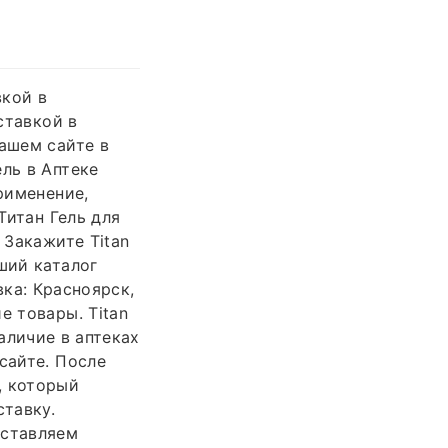
вкой в
ставкой в
нашем сайте в
ль в Аптеке
рименение,
Титан Гель для
 Закажите Titan
ший каталог
вка: Красноярск,
е товары. Titan
наличие в аптеках
сайте. После
, который
тавку.
дставляем