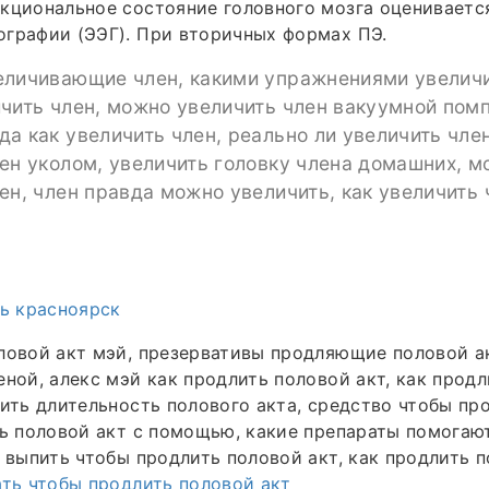
нкциональное состояние головного мозга оценивает
графии (ЭЭГ). При вторичных формах ПЭ.
еличивающие член, какими упражнениями увеличи
чить член, можно увеличить член вакуумной помп
а как увеличить член, реально ли увеличить чле
ен уколом, увеличить головку члена домашних, 
ен, член правда можно увеличить, как увеличить 
ть красноярск
ловой акт мэй, презервативы продляющие половой ак
еной, алекс мэй как продлить половой акт, как прод
лить длительность полового акта, средство чтобы пр
ть половой акт с помощью, какие препараты помогаю
о выпить чтобы продлить половой акт, как продлить 
ать чтобы продлить половой акт