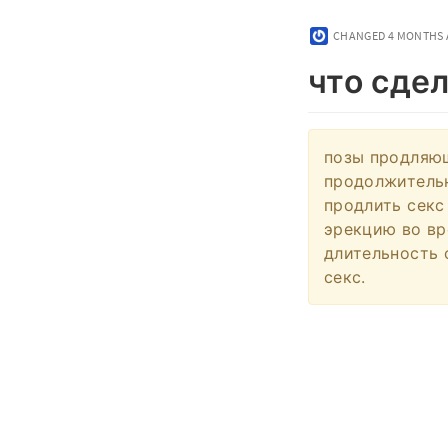
CHANGED
4 MONTHS
что сде
позы продляющ
продолжительн
продлить секс
эрекцию во вр
длительность 
секс.