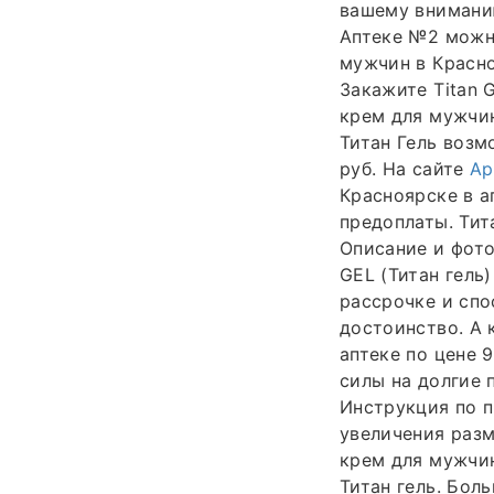
вашему вниманию
Аптеке №2 можно
мужчин в Красно
Закажите Titan G
крем для мужчин
Титан Гель возм
руб. На сайте
Ap
Красноярске в а
предоплаты. Тит
Описание и фото
GEL (Титан гель
рассрочке и спо
достоинство. А 
аптеке по цене 
силы на долгие 
Инструкция по п
увеличения разм
крем для мужчин
Титан гель. Бол