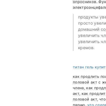
опросников. Фу
электроэнцефало
продукты ув
просто увели
домашний сод
увеличить чл
увеличить чл
кремов.
титан гель купи
как продлить по
половой акт с ж
члена, как прод
акт, как продли
половой акт, чт
парню.
что сдел