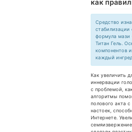
как правил
Средство изна
стабилизации 
формула мази 
Титан Гель. О
компонентов и
каждый ингред
Как увеличить д
иннервации голо
с проблемой, ка
алгоритмы помо
полового акта с
настоек, способ
Интернете. Уве
семяизвержение 
сделали пластик