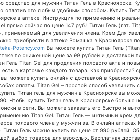
 средство для мужчин Титан Гель в Красноярске. Ку
 оплатив его любым удобным способом. Купить Тита
ярске в аптеке. Инструкция по применению и реаль
el прямо сейчас по цене 147 руб.! Титан Гель (лат. Tit
, применяемый для увеличения члена. Крем Для Уве
ожно приобрести в аптеке Ромашка в Красноярске по
teka-Potency.com
Вы можете купить Титан Гель (Titan 
птеке по сниженной цене за 99 рублей и доставкой п
ан Гель Titan Gel для продления полового акта и пов
 есть в карточке каждого товара. Как приобрести? 
) вы можете купить онлайн с доставкой в Красноярс
собах оплаты. Titan Gel – простой способ увеличить 
купить Титан гель для мужчин в Красноярске вы мож
990. Чтобы купить Титан гель в Красноярске больше 
поиски в сети. Вы можете заказать его быстро и выго
рименению Titan Gel. Титан Гель — интимный крем д
еров полового члена у мужчин за. В онлайн аптеках
 Титан Гель можно купить по цене от 990 рублей. О
ьшой выбор товаров для взрослых. Бесплатная достав