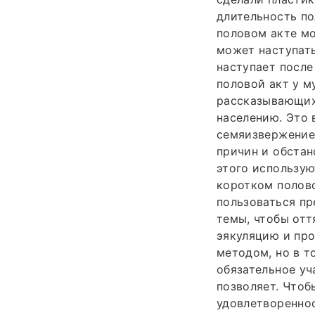
длительность по
половом акте мо
может наступать
наступает после
половой акт у м
рассказывающих 
населению. Это
семяизвержение 
причин и обстан
этого использую
коротком полово
пользоваться пр
темы, чтобы от
эякуляцию и про
методом, но в т
обязательное уч
позволяет. Чтоб
удовлетвореннос