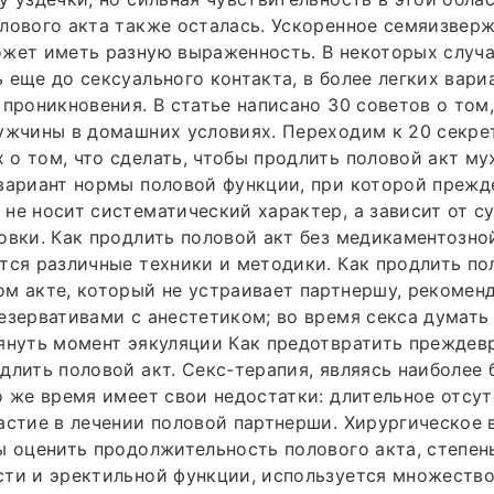
лового акта также осталась. Ускоренное семяизвер
жет иметь разную выраженность. В некоторых случа
 еще до сексуального контакта, в более легких вари
 проникновения. В статье написано 30 советов о том
ужчины в домашних условиях. Переходим к 20 секре
о том, что сделать, чтобы продлить половой акт м
 вариант нормы половой функции, при которой преж
не носит систематический характер, а зависит от с
овки. Как продлить половой акт без медикаментозно
тся различные техники и методики. Как продлить по
м акте, который не устраивает партнершу, рекомен
езервативами с анестетиком; во время секса думать
тянуть момент эякуляции Как предотвратить прежде
длить половой акт. Секс-терапия, являясь наиболее
о же время имеет свои недостатки: длительное отсу
астие в лечении половой партнерши. Хирургическое
ы оценить продолжительность полового акта, степен
ти и эректильной функции, используется множество